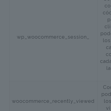
co
có
p
cl
pode
wp_woocommerce_session_
los
ca
c
cada
l
Co
pod
woocommerce_recently_viewed
lo
v