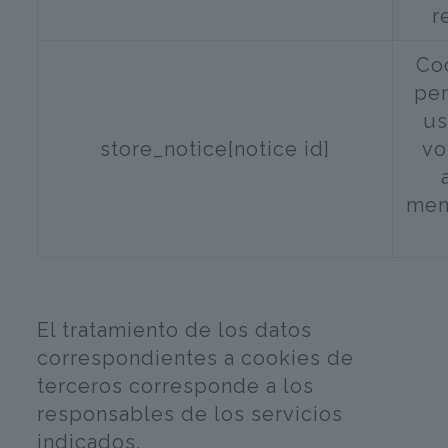
r
Co
per
us
store_notice[notice id]
vo
men
El tratamiento de los datos
correspondientes a cookies de
terceros corresponde a los
responsables de los servicios
indicados.