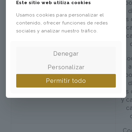
Woo
Este sitio web utiliza cookies
a 
woocommerce_cart_hash
Usamos cookies para personalizar el
los
contenido, ofrecer funciones de redes
y c
sociales y analizar nuestro tráfico.
ca
Denegar
Co
a
Personalizar
Woo
Permitir todo
a 
woocommerce_items_in_cart
los
y c
ca
Co