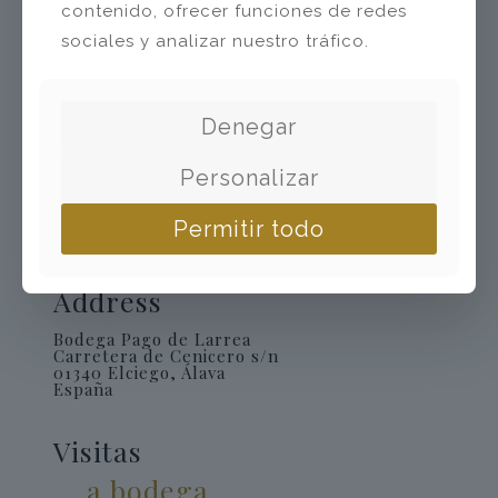
contenido, ofrecer funciones de redes
sociales y analizar nuestro tráfico.
Denegar
Contact
Personalizar
+34 945 60 60 63
Permitir todo
bodega@pagodelarrea.com
Address
Bodega Pago de Larrea
Carretera de Cenicero s/n
01340 Elciego, Álava
España
Visitas
a bodega